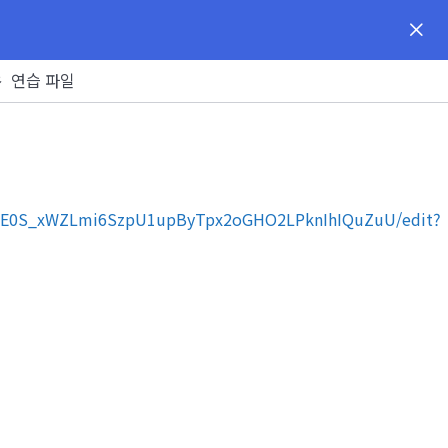
연습 파일
d/1IiE0S_xWZLmi6SzpU1upByTpx2oGHO2LPknIhIQuZuU/edit?