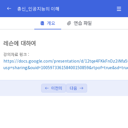
총신_인공지능의 이해
개요
연습 파일
1주차
0/1
2주차
0/1
레슨에 대하여
강의자료
강의자료 링크 :
https://docs.google.com/presentation/d/12tqe4FKkFnDz2iNfa5
3주차
usp=sharing&ouid=100597336158400150859&rtpof=true&sd=tru
0/1
4주차
0/1
이전의
다음
5주차
0/1
6주차
0/2
7주차
0/1