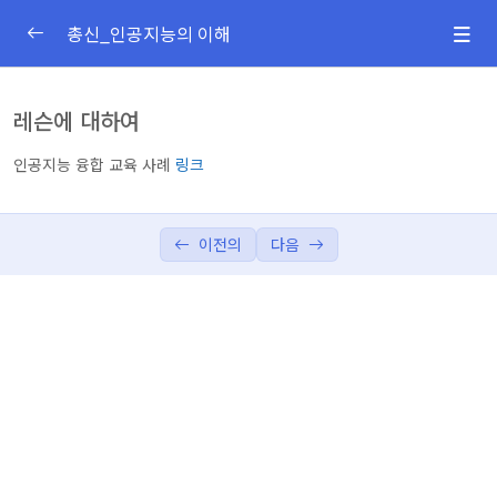
총신_인공지능의 이해
1주차
0/1
레슨에 대하여
2주차
0/1
인공지능 융합 교육 사례
링크
3주차
0/1
이전의
다음
4주차
0/1
5주차
0/1
6주차
0/2
7주차
0/1
9주차
0/1